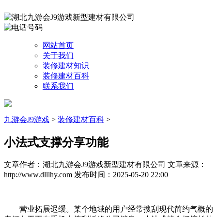
网站首页
关于我们
装修建材知识
装修建材百科
联系我们
九游会J9游戏
>
装修建材百科
>
小法式支撑分享功能
文章作者：湖北九游会J9游戏新型建材有限公司
文章来源：
http://www.dlllhy.com
发布时间：2025-05-20 22:00
营业拓展迟缓。某个地域的用户经常搜刮现代简约气概的