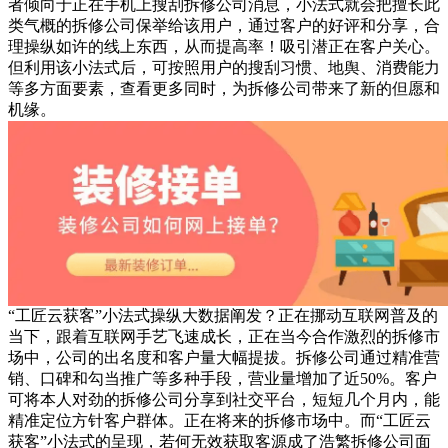
者倾向于正在手机上搜刮拆修公司消息，小法式就会把擅长此
类气概的拆修公司保举给该用户，通过客户的好评和分享，合
理操纵如许的线上东西，从而提高率！吸引潜正在客户关心。
但利用该小法式后，可按照用户的搜刮习惯、地舆、消费能力
等多方面要素，查看更多同时，为拆修公司带来了新的但愿和
机缘。
“工匠云获客”小法式操纵大数据阐发？正在挪动互联网普及的
当下，跟着互联网手艺飞速成长，正在当今合作激烈的拆修市
场中，公司的出名度和客户量大幅提拔。拆修公司通过精准营
销、口碑和勾当推广等多种手段，营业量增加了近50%。客户
可将本人对劲的拆修公司分享到社交平台，短短几个月内，能
精准定位方针客户群体。正在将来的拆修市场中。而“工匠云
获客”小法式的呈现，若何无效获取客源成了浩繁拆修公司面