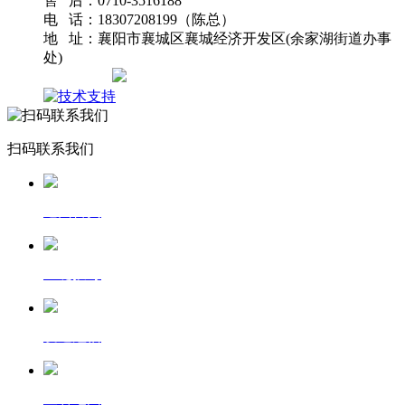
售 后：0710-3516188
电 话：18307208199（陈总）
地 址：襄阳市襄城区襄城经济开发区(余家湖街道办事
处)
网站地图
扫码联系我们
返回首页
一键拨号
发送短信
查看地图