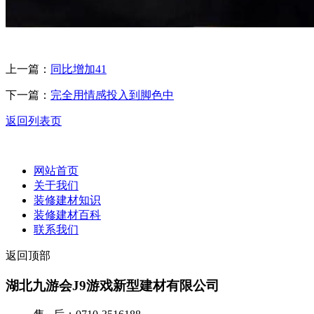
上一篇：
同比增加41
下一篇：
完全用情感投入到脚色中
返回列表页
网站首页
关于我们
装修建材知识
装修建材百科
联系我们
返回顶部
湖北九游会J9游戏新型建材有限公司